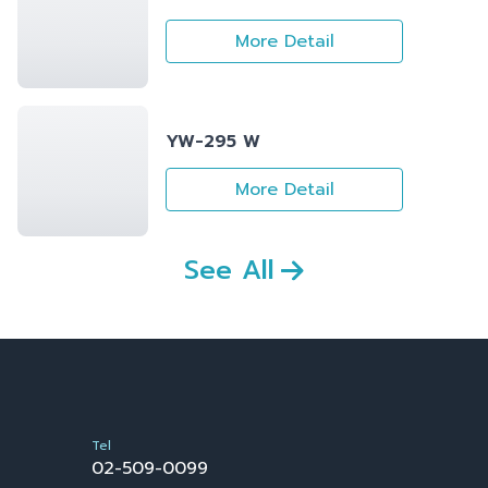
More Detail
YW-295 W
More Detail
See All
Tel
02-509-0099