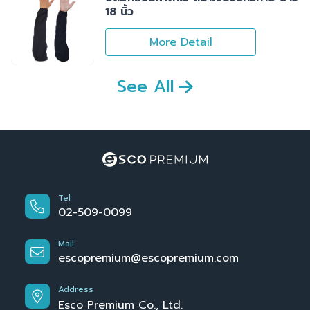
18 นิ้ว
More Detail
See All
Tel
02-509-0099
Mail
escopremium@escopremium.com
Address
Esco Premium Co., Ltd.