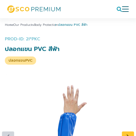
Home
Our Products
Body Protection
ปลอกแขน PVC สีฟ้า
PROD-ID: 2I*PKC
ปลอกแขน PVC สีฟ้า
ปลอกแขนPVC