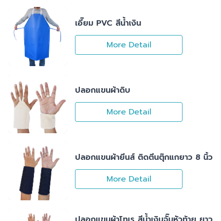
เอี๊ยม PVC สีน้ำเงิน
More Detail
ปลอกแขนผ้าดิบ
More Detail
ปลอกแขนผ้ายีนส์ ติดตีนตุ๊กแกยาว 8 นิ้ว
More Detail
ปลอกแขนผ้าโทเร สีน้ำเงินจั๊มหัวท้าย ยาว